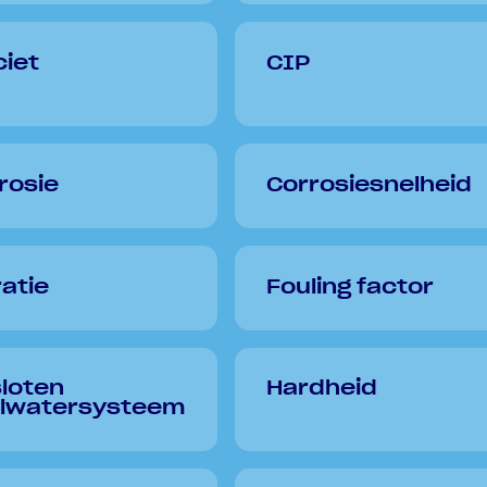
ciet
CIP
rosie
Corrosiesnelheid
ratie
Fouling factor
loten
Hardheid
lwatersysteem