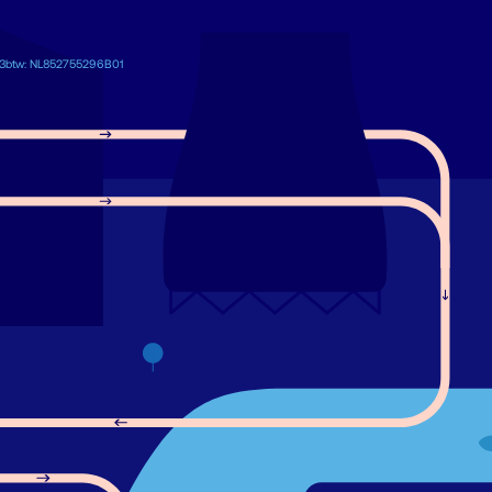
3
btw: NL852755296B01