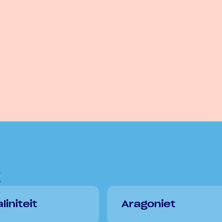
k
liniteit
Aragoniet