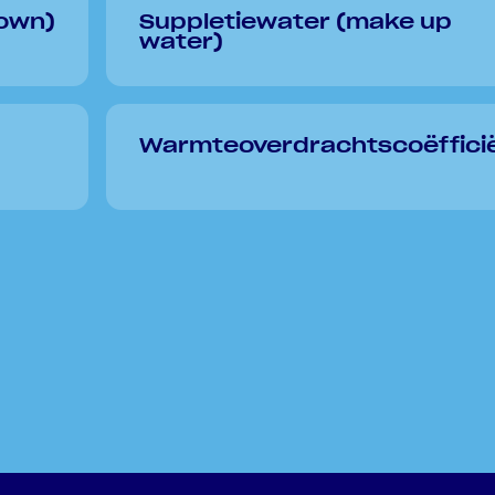
own)
Suppletiewater (make up
water)
Warmteoverdrachtscoëffici