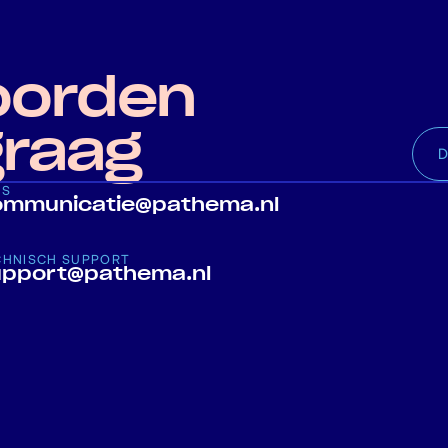
oorden
graag
D
RS
ommunicatie@pathema.nl
CHNISCH SUPPORT
upport@pathema.nl