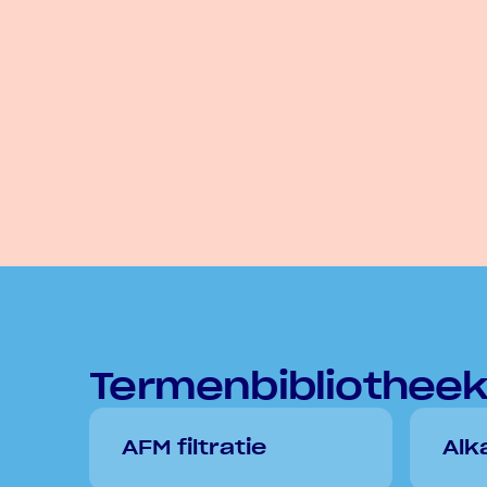
Termenbibliothee
AFM filtratie
Alka