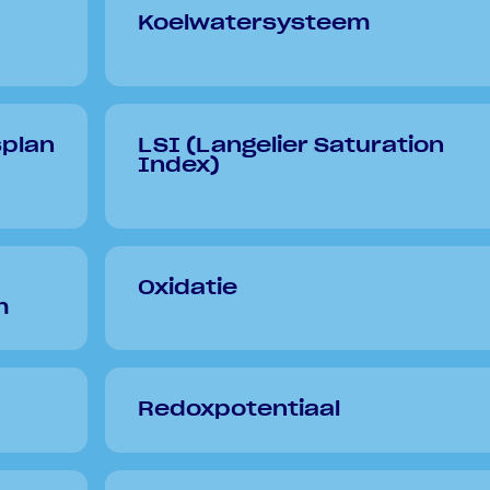
Koelwatersysteem
splan
LSI (Langelier Saturation
Index)
Oxidatie
m
Redoxpotentiaal