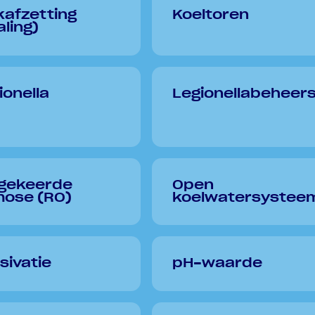
kafzetting
Koeltoren
aling)
ionella
Legionellabeheer
gekeerde
Open
ose (RO)
koelwatersystee
sivatie
pH-waarde