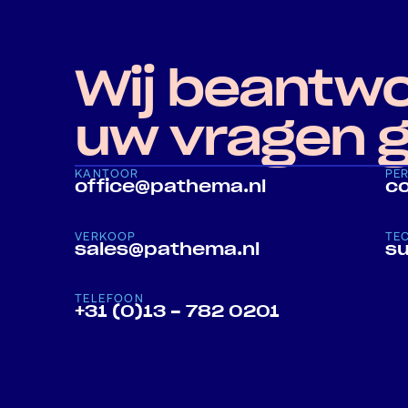
Wij beantw
uw vragen 
KANTOOR
PE
office@pathema.nl
c
VERKOOP
TE
sales@pathema.nl
s
TELEFOON
+31 (0)13 - 782 0201