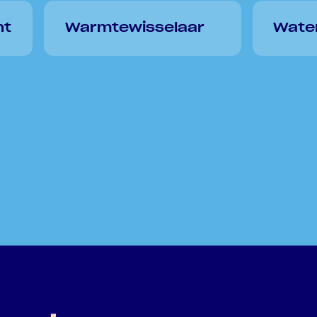
nt
Warmtewisselaar
Wate