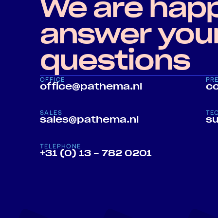
We are happ
answer you
questions
OFFICE
PR
office@pathema.nl
c
SALES
TE
sales@pathema.nl
s
TELEPHONE
+31 (0) 13 - 782 0201