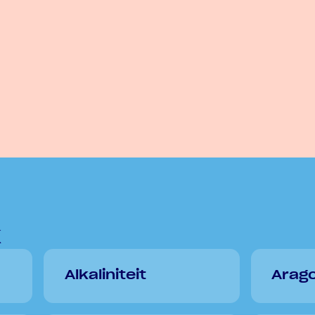
k
Alkaliniteit
Arago