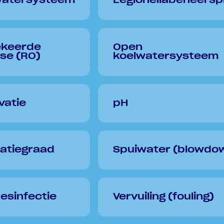
watersysteem
Legionellabeheersp
keerde
Open
se (RO)
koelwatersysteem
vatie
pH
atiegraad
Spuiwater (blowdo
esinfectie
Vervuiling (fouling)