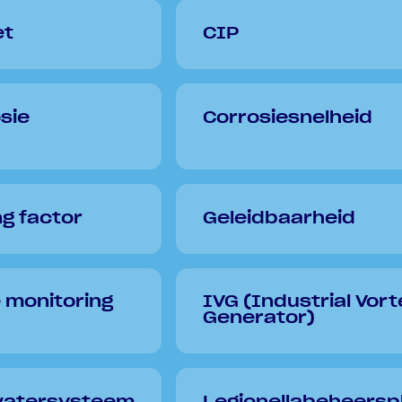
et
CIP
sie
Corrosiesnelheid
ng factor
Geleidbaarheid
e monitoring
IVG (Industrial Vort
Generator)