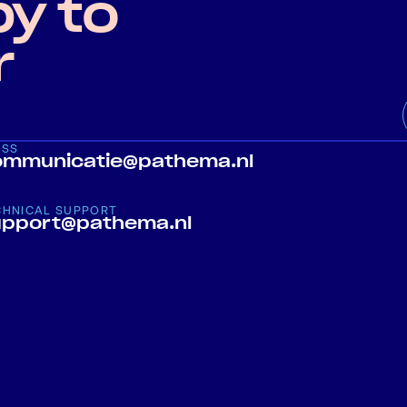
y to
r
ESS
ommunicatie@pathema.nl
CHNICAL SUPPORT
upport@pathema.nl