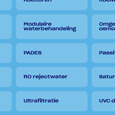
Koeltoren
Koel
Modulaire
Omge
waterbehandeling
osmo
PADES
Passi
RO rejectwater
Satur
Ultrafiltratie
UVC d