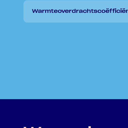
Warmteoverdrachtscoëfficië