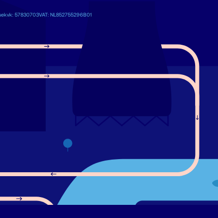
se
kvk: 57830703
VAT: NL852755296B01