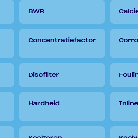
BWR
Calci
Concentratiefactor
Corro
Discfilter
Fouli
Hardheid
Inlin