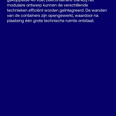
modulaire ontwerp kunnen de verschillende
technieken efficiënt worden geïntegreerd. De wanden
van de containers zijn opengewerkt, waardoor na
plaatsing één grote technische ruimte ontstaat.
-92
%
CHEMIE
-80
%
CO2
-23
%
WATER
3
jaar
ROI