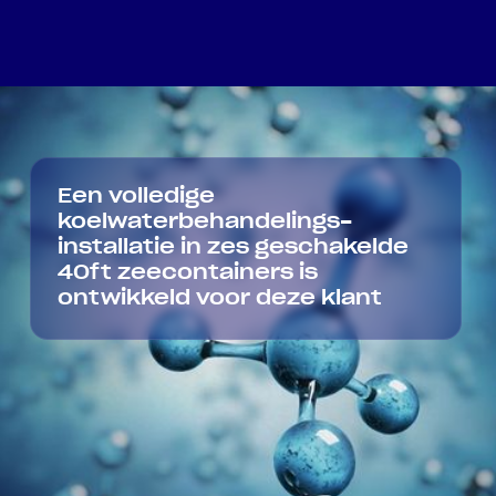
Een volledige
koelwaterbehandelings-
installatie in zes geschakelde
40ft zeecontainers is
ontwikkeld voor deze klant