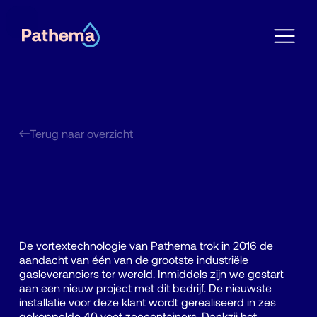
Terug naar overzicht
Gasproducent
De vortextechnologie van Pathema trok in 2016 de
aandacht van één van de grootste industriële
gasleveranciers ter wereld. Inmiddels zijn we gestart
aan een nieuw project met dit bedrijf. De nieuwste
installatie voor deze klant wordt gerealiseerd in zes
gekoppelde 40 voet zeecontainers. Dankzij het