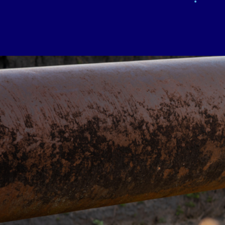
·
De invloe
vergunnin