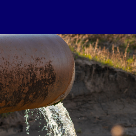
d van ABM o
g-verlening