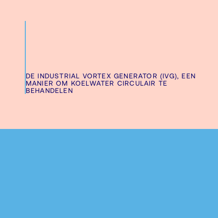
DE INDUSTRIAL VORTEX GENERATOR (IVG), EEN
MANIER OM KOELWATER CIRCULAIR TE
BEHANDELEN
Gerelateerde artikelen